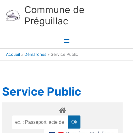
Aller au contenu
Aller au pied de page
Commune de
Préguillac
Menu
principal
Accueil
Démarches
Service Public
Service Public