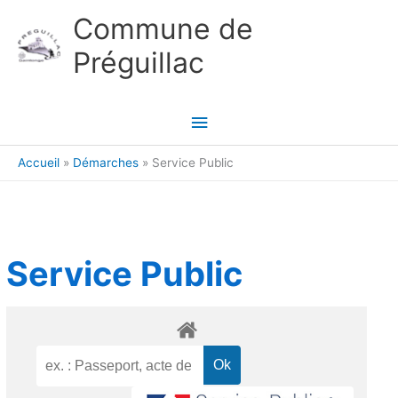
Aller au contenu
Aller au pied de page
Commune de
Préguillac
Menu
principal
Accueil
Démarches
Service Public
Service Public