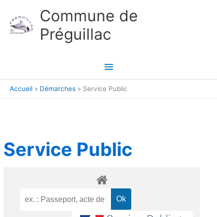
Aller au contenu
Aller au pied de page
Commune de
Préguillac
Menu
principal
Accueil
Démarches
Service Public
Service Public