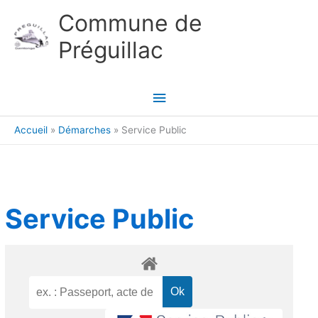
Aller au contenu
Aller au pied de page
Commune de
Préguillac
Menu
principal
Accueil
Démarches
Service Public
Service Public