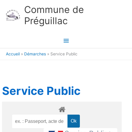
Aller au contenu
Aller au pied de page
Commune de
Préguillac
Menu
principal
Accueil
Démarches
Service Public
Service Public