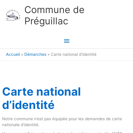
Aller au contenu
Aller au pied de page
Commune de
Préguillac
Menu
principal
Accueil
Démarches
Carte national d’identité
Carte national
d’identité
Notre commune n’est pas équipée pour les demandes de carte
nationale d’identité.