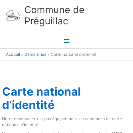
Aller au contenu
Aller au pied de page
Commune de
Préguillac
Menu
principal
Accueil
Démarches
Carte national d’identité
Carte national
d’identité
Notre commune n’est pas équipée pour les demandes de carte
nationale d’identité.