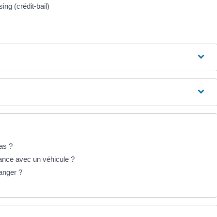
ng (crédit-bail)
as ?
France avec un véhicule ?
ranger ?