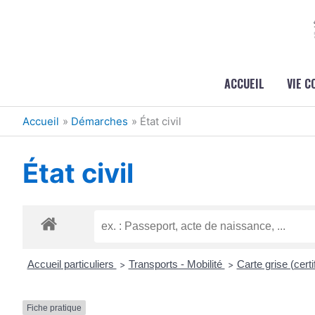
Aller au contenu
Aller au pied de page
ACCUEIL
VIE 
Accueil
Démarches
État civil
État civil
Accueil particuliers
Transports - Mobilité
Carte grise (certi
>
>
Fiche pratique