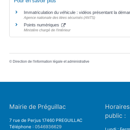
Pour en savoir plus
Immatriculation du véhicule : vidéos présentant la dém
Agence nationale des titres sécurisés (ANTS)
Points numériques
Ministère chargé de l'intérieur
©
Direction de l'information légale et administrative
Mairie de Préguillac
Horaires
public :
7 rue de Perjus 17460 PREGUILLAC
Téléphone :
0546936629
Lundi : Fer