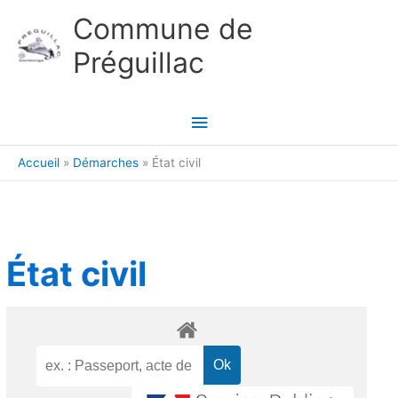
Aller au contenu
Aller au pied de page
Commune de
Préguillac
Menu
principal
Accueil
Démarches
État civil
État civil