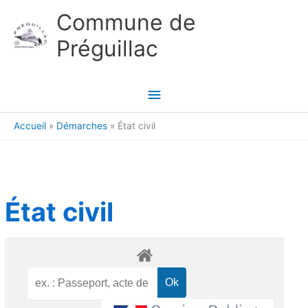
Aller au contenu
Aller au pied de page
Commune de
Préguillac
Menu
principal
Accueil
Démarches
État civil
État civil