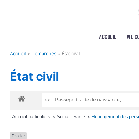
Aller au contenu
Aller au pied de page
ACCUEIL
VIE 
Accueil
Démarches
État civil
État civil
Accueil particuliers
Social - Santé
Hébergement des pers
>
>
Dossier