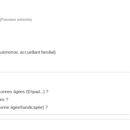
 (Première ministre)
onomie, accueillant familial)
sonnes âgées (Ehpad...) ?
ces ?
rsonne âgée/handicapée) ?