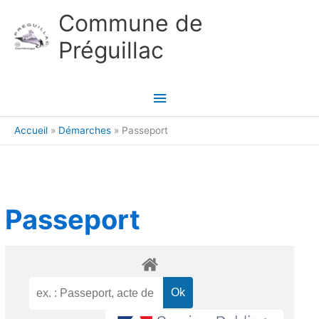
Aller au contenu
Aller au pied de page
Commune de
Préguillac
Menu
principal
Accueil
Démarches
Passeport
Passeport