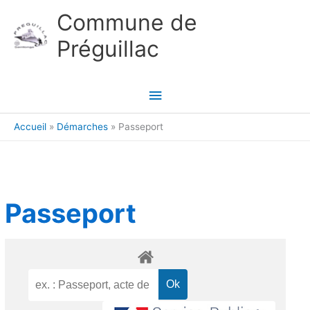
Aller au contenu
Aller au pied de page
Commune de
Préguillac
Menu
principal
Accueil
Démarches
Passeport
Passeport