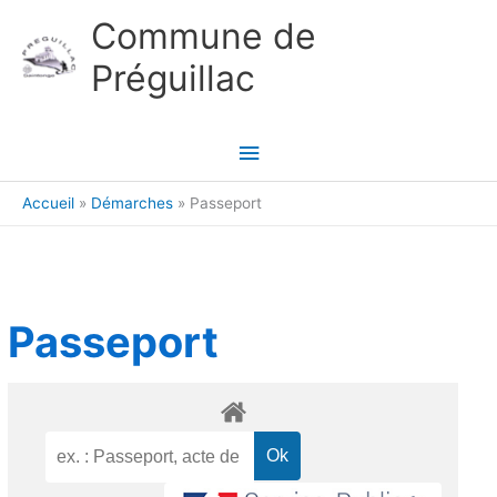
Aller au contenu
Aller au pied de page
Commune de
Préguillac
Menu
principal
Accueil
Démarches
Passeport
Passeport