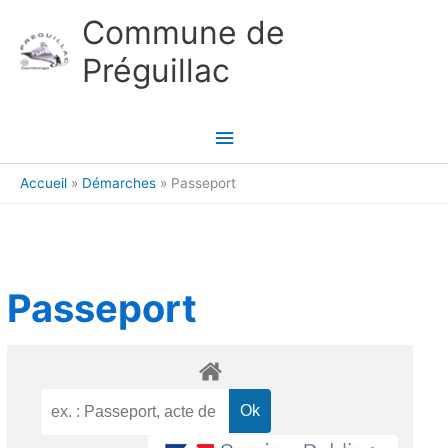
Aller au contenu
Aller au pied de page
Commune de
Préguillac
Menu
principal
Accueil
Démarches
Passeport
Passeport