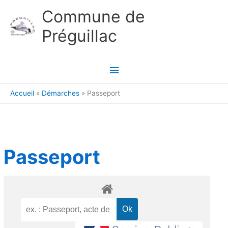
Aller au contenu
Aller au pied de page
Commune de
Préguillac
Menu
principal
Accueil
Démarches
Passeport
Passeport