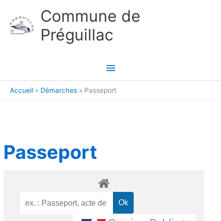
Aller au contenu
Aller au pied de page
Commune de
Préguillac
Menu
principal
Accueil
Démarches
Passeport
Passeport