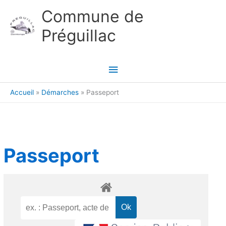
Aller au contenu
Aller au pied de page
Commune de
Préguillac
Menu
principal
Accueil
Démarches
Passeport
Passeport