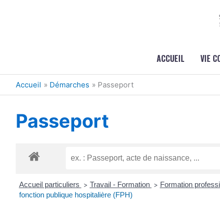
Aller au contenu
Aller au pied de page
ACCUEIL
VIE 
Accueil
Démarches
Passeport
Passeport
Accueil particuliers
Travail - Formation
Formation professi
>
>
fonction publique hospitalière (FPH)