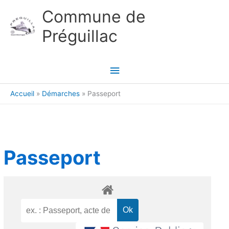
Aller au contenu
Aller au pied de page
Commune de
Préguillac
Menu
principal
Accueil
Démarches
Passeport
Passeport