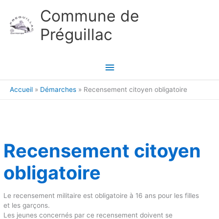
Aller au contenu
Aller au pied de page
Commune de
Préguillac
Menu
principal
Accueil
Démarches
Recensement citoyen obligatoire
Recensement citoyen
obligatoire
Le recensement militaire est obligatoire à 16 ans pour les filles
et les garçons.
Les jeunes concernés par ce recensement doivent se