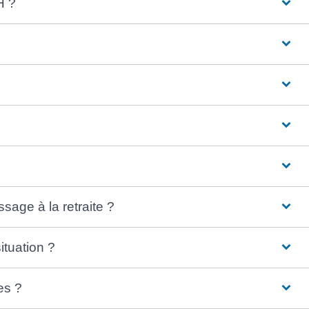
H ?
sage à la retraite ?
tuation ?
es ?