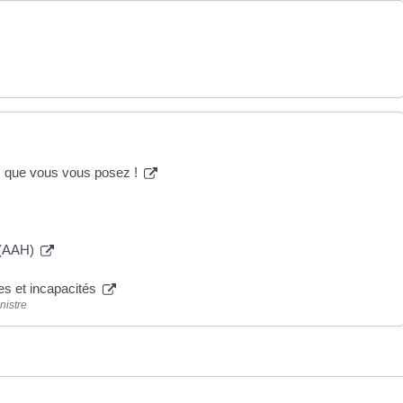
ns que vous vous posez !
s (AAH)
es et incapacités
nistre