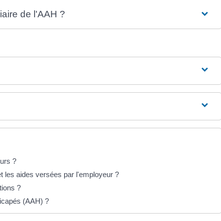
aire de l'AAH ?
ours ?
 et les aides versées par l'employeur ?
tions ?
ndicapés (AAH) ?