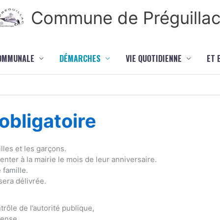
Commune de Préguilla
COMMUNALE
DÉMARCHES
VIE QUOTIDIENNE
ET 
bligatoire
lles et les garçons.
ter à la mairie le mois de leur anniversaire.
 famille.
sera délivrée.
rôle de l’autorité publique,
fense,