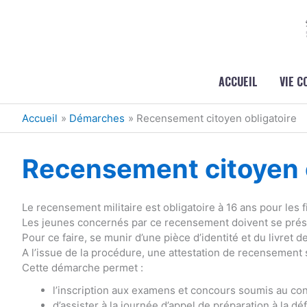
Aller au contenu
Aller au pied de page
ACCUEIL
VIE 
Accueil
Démarches
Recensement citoyen obligatoire
Recensement citoyen o
Le recensement militaire est obligatoire à 16 ans pour les fi
Les jeunes concernés par ce recensement doivent se présen
Pour ce faire, se munir d’une pièce d’identité et du livret de
A l’issue de la procédure, une attestation de recensement 
Cette démarche permet :
l’inscription aux examens et concours soumis au cont
d’assister à la journée d’appel de préparation à la dé