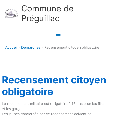
Aller au contenu
Aller au pied de page
Commune de
Préguillac
Menu
principal
Accueil
Démarches
Recensement citoyen obligatoire
Recensement citoyen
obligatoire
Le recensement militaire est obligatoire à 16 ans pour les filles
et les garçons.
Les jeunes concernés par ce recensement doivent se