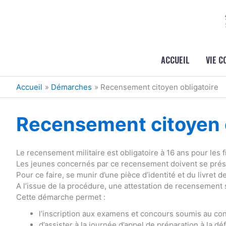
Aller au contenu
Aller au pied de page
ACCUEIL
VIE 
Accueil
Démarches
Recensement citoyen obligatoire
Recensement citoyen o
Le recensement militaire est obligatoire à 16 ans pour les fi
Les jeunes concernés par ce recensement doivent se présen
Pour ce faire, se munir d’une pièce d’identité et du livret de
A l’issue de la procédure, une attestation de recensement 
Cette démarche permet :
l’inscription aux examens et concours soumis au cont
d’assister à la journée d’appel de préparation à la dé