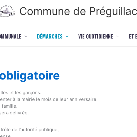
Commune de Préguilla
COMMUNALE
DÉMARCHES
VIE QUOTIDIENNE
ET 
bligatoire
lles et les garçons.
ter à la mairie le mois de leur anniversaire.
 famille.
sera délivrée.
rôle de l’autorité publique,
fense,