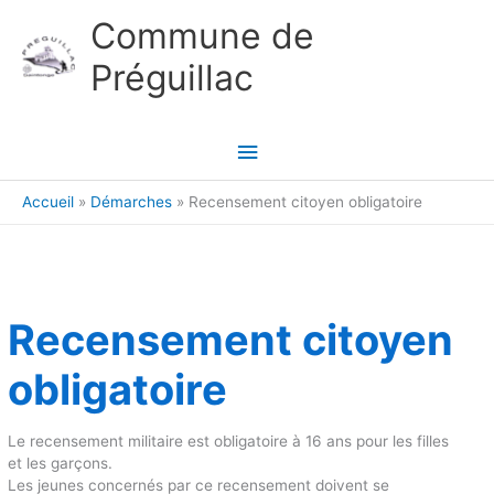
Aller au contenu
Aller au pied de page
Commune de
Préguillac
Menu
principal
Accueil
Démarches
Recensement citoyen obligatoire
Recensement citoyen
obligatoire
Le recensement militaire est obligatoire à 16 ans pour les filles
et les garçons.
Les jeunes concernés par ce recensement doivent se