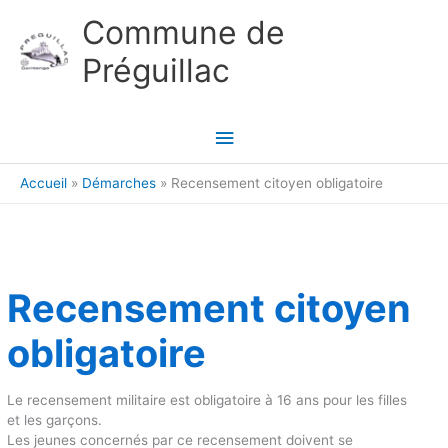
Aller au contenu
Aller au pied de page
Commune de
Préguillac
Menu
principal
Accueil
Démarches
Recensement citoyen obligatoire
Recensement citoyen
obligatoire
Le recensement militaire est obligatoire à 16 ans pour les filles
et les garçons.
Les jeunes concernés par ce recensement doivent se