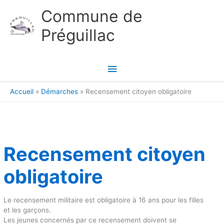
Aller au contenu
Aller au pied de page
Commune de
Préguillac
Menu
principal
Accueil
Démarches
Recensement citoyen obligatoire
Recensement citoyen
obligatoire
Le recensement militaire est obligatoire à 16 ans pour les filles
et les garçons.
Les jeunes concernés par ce recensement doivent se