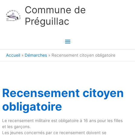
Aller au contenu
Aller au pied de page
Commune de
Préguillac
Menu
principal
Accueil
Démarches
Recensement citoyen obligatoire
Recensement citoyen
obligatoire
Le recensement militaire est obligatoire à 16 ans pour les filles
et les garçons.
Les jeunes concernés par ce recensement doivent se