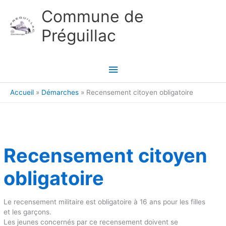
Aller au contenu
Aller au pied de page
Commune de
Préguillac
Menu
principal
Accueil
Démarches
Recensement citoyen obligatoire
Recensement citoyen
obligatoire
Le recensement militaire est obligatoire à 16 ans pour les filles
et les garçons.
Les jeunes concernés par ce recensement doivent se