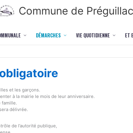
Commune de Préguilla
COMMUNALE
DÉMARCHES
VIE QUOTIDIENNE
ET 
bligatoire
lles et les garçons.
ter à la mairie le mois de leur anniversaire.
 famille.
sera délivrée.
rôle de l’autorité publique,
fense,