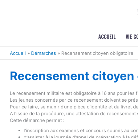
Aller au contenu
Aller au pied de page
ACCUEIL
VIE 
Accueil
Démarches
Recensement citoyen obligatoire
Recensement citoyen o
Le recensement militaire est obligatoire à 16 ans pour les fi
Les jeunes concernés par ce recensement doivent se présen
Pour ce faire, se munir d’une pièce d’identité et du livret de
A l’issue de la procédure, une attestation de recensement 
Cette démarche permet :
l’inscription aux examens et concours soumis au cont
d’assister à la journée d’appel de préparation à la dé