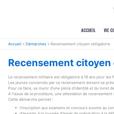
Aller au contenu
Aller au pied de page
ACCUEIL
VIE 
Accueil
Démarches
Recensement citoyen obligatoire
Recensement citoyen o
Le recensement militaire est obligatoire à 16 ans pour les fi
Les jeunes concernés par ce recensement doivent se présen
Pour ce faire, se munir d’une pièce d’identité et du livret de
A l’issue de la procédure, une attestation de recensement 
Cette démarche permet :
l’inscription aux examens et concours soumis au cont
d’assister à la journée d’appel de préparation à la dé