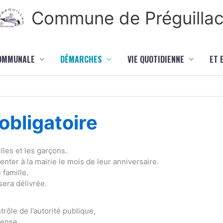
Commune de Préguilla
COMMUNALE
DÉMARCHES
VIE QUOTIDIENNE
ET 
bligatoire
lles et les garçons.
ter à la mairie le mois de leur anniversaire.
 famille.
sera délivrée.
rôle de l’autorité publique,
fense,