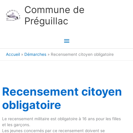
Aller au contenu
Aller au pied de page
Commune de
Préguillac
Menu
principal
Accueil
Démarches
Recensement citoyen obligatoire
Recensement citoyen
obligatoire
Le recensement militaire est obligatoire à 16 ans pour les filles
et les garçons.
Les jeunes concernés par ce recensement doivent se