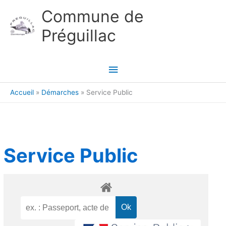
Aller au contenu
Aller au pied de page
Commune de
Préguillac
Menu
principal
Accueil
Démarches
Service Public
Service Public