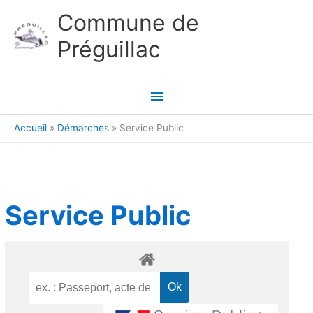
Aller au contenu
Aller au pied de page
Commune de
Préguillac
Menu
principal
Accueil
Démarches
Service Public
Service Public