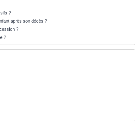
sifs ?
nfant après son décès ?
cession ?
ge ?