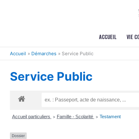
Aller au contenu
Aller au pied de page
ACCUEIL
VIE 
Accueil
Démarches
Service Public
Service Public
Accueil particuliers
Famille - Scolarité
Testament
>
>
Dossier