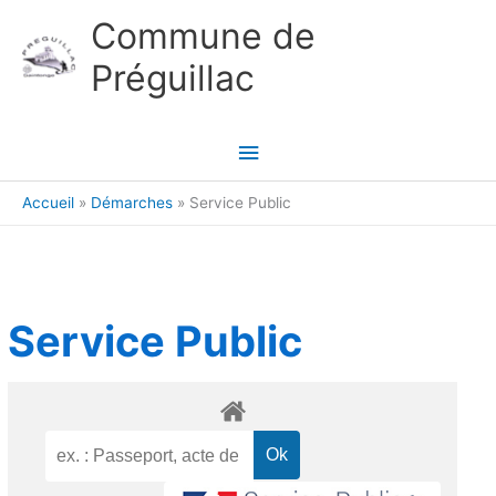
Aller au contenu
Aller au pied de page
Commune de
Préguillac
Menu
principal
Accueil
Démarches
Service Public
Service Public