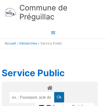
Aller au contenu
Aller au pied de page
Commune de
Préguillac
Menu
principal
Accueil
Démarches
Service Public
Service Public