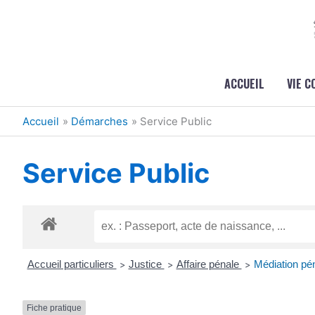
Aller au contenu
Aller au pied de page
ACCUEIL
VIE 
Accueil
Démarches
Service Public
Service Public
Accueil particuliers
Justice
Affaire pénale
Médiation pé
>
>
>
Fiche pratique