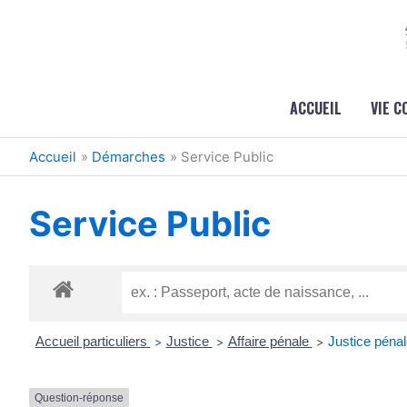
Aller au contenu
Aller au pied de page
ACCUEIL
VIE 
Accueil
Démarches
Service Public
Service Public
Accueil particuliers
Justice
Affaire pénale
Justice pénale
>
>
>
Question-réponse