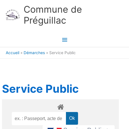
Aller au contenu
Aller au pied de page
Commune de
Préguillac
Menu
principal
Accueil
Démarches
Service Public
Service Public