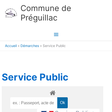
Aller au contenu
Aller au pied de page
Commune de
Préguillac
Menu
principal
Accueil
Démarches
Service Public
Service Public