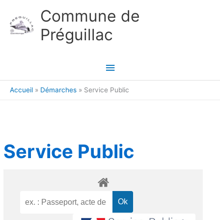
Aller au contenu
Aller au pied de page
Commune de
Préguillac
Menu
principal
Accueil
Démarches
Service Public
Service Public