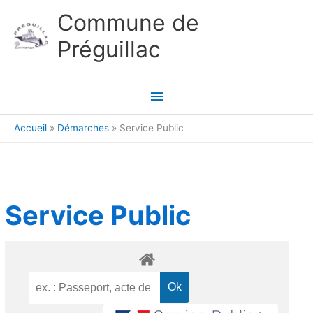
Aller au contenu
Aller au pied de page
Commune de
Préguillac
Menu
principal
Accueil
Démarches
Service Public
Service Public