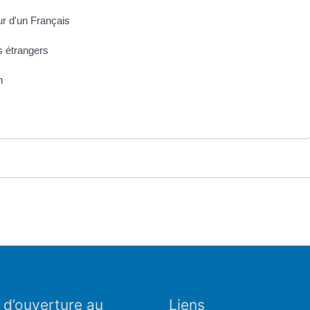
ur d'un Français
s étrangers
n
 d’ouverture au
Liens