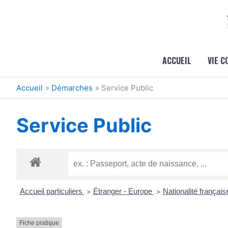
Aller au contenu
Aller au pied de page
ACCUEIL
VIE 
Accueil
Démarches
Service Public
Service Public
Accueil particuliers
Étranger - Europe
Nationalité françai
>
>
Fiche pratique