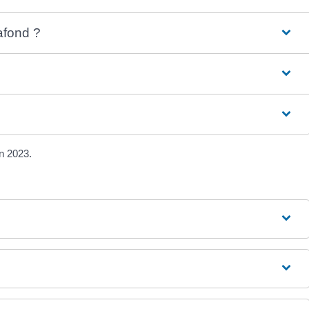
afond ?
en 2023.