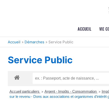
Aller au contenu
Aller au pied de page
ACCUEIL
VIE 
Accueil
Démarches
Service Public
Service Public
Accueil particuliers
Argent - Impôts - Consommation
Impô
>
>
sur le revenu - Dons aux associations et organismes d'intérêt 