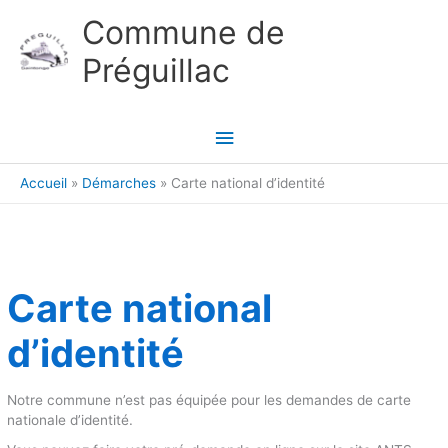
Aller au contenu
Aller au pied de page
Commune de
Préguillac
Menu
principal
Accueil
Démarches
Carte national d’identité
Carte national
d’identité
Notre commune n’est pas équipée pour les demandes de carte
nationale d’identité.