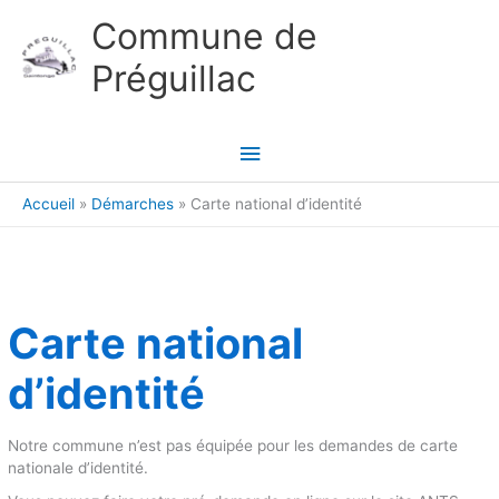
Aller au contenu
Aller au pied de page
Commune de
Préguillac
Menu
principal
Accueil
Démarches
Carte national d’identité
Carte national
d’identité
Notre commune n’est pas équipée pour les demandes de carte
nationale d’identité.