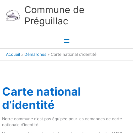
Aller au contenu
Aller au pied de page
Commune de
Préguillac
Menu
principal
Accueil
Démarches
Carte national d’identité
Carte national
d’identité
Notre commune n’est pas équipée pour les demandes de carte
nationale d’identité.