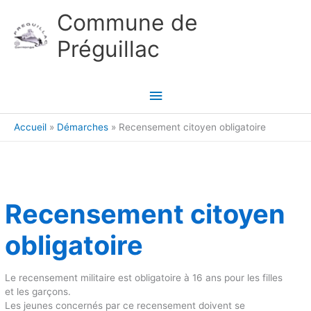
Aller au contenu
Aller au pied de page
Commune de
Préguillac
Menu
principal
Accueil
Démarches
Recensement citoyen obligatoire
Recensement citoyen
obligatoire
Le recensement militaire est obligatoire à 16 ans pour les filles
et les garçons.
Les jeunes concernés par ce recensement doivent se