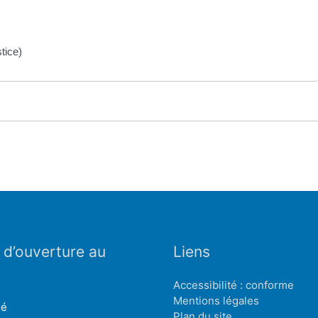
tice)
 d’ouverture au
Liens
Accessibilité : conforme
Mentions légales
mé
Plan du site