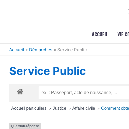
Aller au contenu
Aller au pied de page
ACCUEIL
VIE 
Accueil
Démarches
Service Public
Service Public
Accueil particuliers
Justice
Affaire civile
Comment obteni
>
>
>
Question-réponse